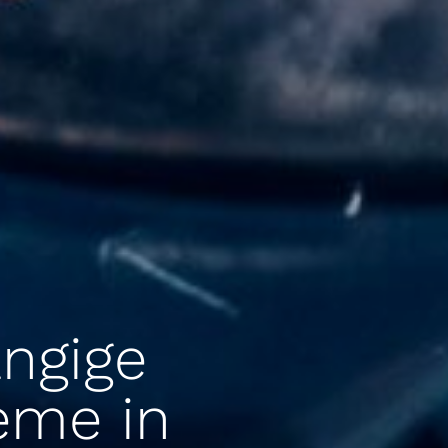
ngige
teme in